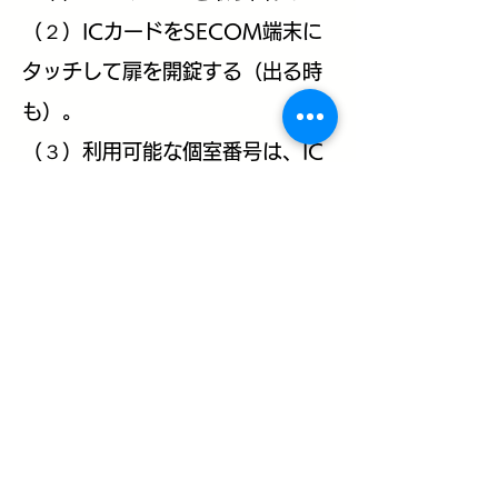
​（２）ICカードをSECOM端末に
タッチして扉を開錠する（出る時
も）。
（３）利用可能な個室番号は、IC
カードを入れた袋に記載されてい
ます。
個室キーは部屋の扉の内側
に掛けてあります。​
個室レンタルオフィス 丸の内線 東高円寺駅 徒歩5分
東京都杉並区高円寺南2-1-15 ジェイパーク高円寺
Mail：
soumu@cubikoffice.jp
Tel ：03-3339-5001
​個人情報保護方針
特定商取引に基づく表示